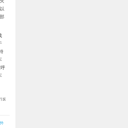
失
嫌以
部
成
于
持
车
技呼
车
行反
外