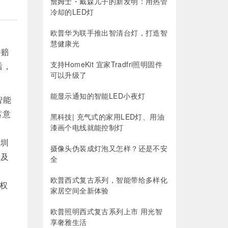
詹姆士・戴森儿子的新发明：用热管
冷却的LED灯
欧普华为联手推出智清台灯，打造智
慧健康光
并赔
支持HomeKit 宜家Tradfri照明固件
后，
可以升级了
能显示通知的智能LED小夜灯
智能
蓄意
黑科技| 充气式的家用LED灯、用油
。
漆画个电线就能控制灯
深圳
摄像头伪装成灯泡又怎样？还是不安
实及
全
欧普西式复古系列，智能带给多样化
权
家居空间全新体验
欧普照明西式复古系列上市 用光智
享奢雅生活