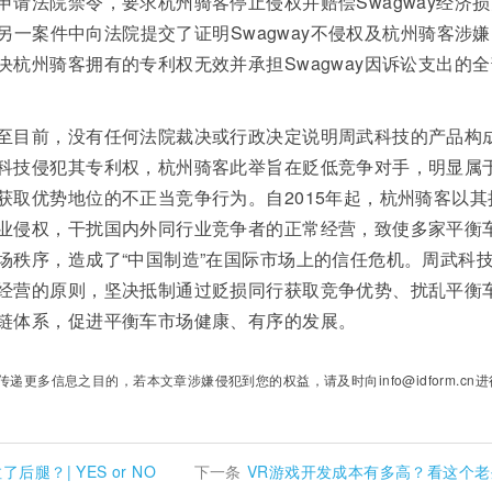
请法院禁令，要求杭州骑客停止侵权并赔偿Swagway经济损
在另一案件中向法院提交了证明Swagway不侵权及杭州骑客涉
杭州骑客拥有的专利权无效并承担Swagway因诉讼支出的全
目前，没有任何法院裁决或行政决定说明周武科技的产品构
科技侵犯其专利权，杭州骑客此举旨在贬低竞争对手，明显属
获取优势地位的不正当竞争行为。自2015年起，杭州骑客以其
业侵权，干扰国内外同行业竞争者的正常经营，致使多家平衡
场秩序，造成了“中国制造”在国际市场上的信任危机。周武科
经营的原则，坚决抵制通过贬损同行获取竞争优势、扰乱平衡
链体系，促进平衡车市场健康、有序的发展。
多信息之目的，若本文章涉嫌侵犯到您的权益，请及时向info@idform.cn进
腿？| YES or NO
下一条
VR游戏开发成本有多高？看这个老