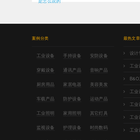
是怎么说的
案例分类
最热文
设计
工业设备
手持设备
安防设备
工业
穿戴设备
通讯产品
音响产品
B&
厨房用品
家居电器
美容美发
工业
车载产品
防护设备
运动产品
工业
工业照明
家用照明
其它灯具
工业
监视设备
护理设备
时尚数码
工业