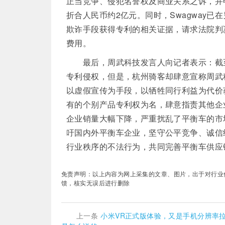
正当竞争、侵犯名誉权及商业关系之诉，并申
折合人民币约2亿元。同时，Swagway已
欺诈手段获得专利的相关证据，请求法院判决
费用。
最后，周武科技发言人向记者表示：截至
专利侵权，但是，杭州骑客却肆意宣称周武
以虚假宣传为手段，以牺牲同行利益为代价
有的个别产品专利权为名，肆意指责其他企
企业销量大幅下降，严重扰乱了平衡车的市
吁国内外平衡车企业，坚守公平竞争、诚信
行业秩序的不法行为，共同完善平衡车供应
免责声明：以上内容为网上采集的文章、图片，出于对行业传递更
馈，核实无误后进行删除
上一条
小米VR正式版体验，又是手机分辨率拉了后