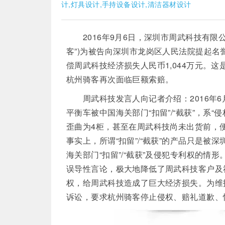
计,灯具设计,手持设备设计,清洁器材设计
2016年9月6日，深圳市周武科技有限公司
客”)为被告向深圳市龙岗区人民法院提起
偿周武科技经济损失人民币1,044万元。这是继美
杭州骑客再次面临巨额索赔。
周武科技发言人向记者介绍：2016年6
平衡车被中国海关部门“扣留”/“截获”，系
歪曲为4柜，甚至在周武科技尚未出货前，
事实上，所谓“扣留”/“截获”的产品只是
海关部门“扣留”/“截获”及侵犯专利权的
误导性言论，极大地降低了周武科技客户及
权，给周武科技造成了巨大经济损失。为维护
诉讼，要求杭州骑客停止侵权、赔礼道歉、恢