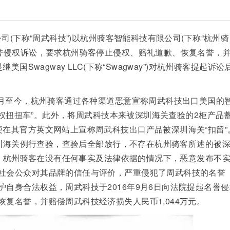
(下称“周武科技”)以杭州骑客智能科技有限公司(下称“杭州骑
名誉侵权诉讼，要求杭州骑客停止侵权、赔礼道歉、恢复名誉，
国Swagway LLC(下称“Swagway”)对杭州骑客提起诉讼
月至今，杭州骑客通过各种渠道恶意宣称周武科技出口美国的
“侵权扭扭车”。此外，将周武科技本来被深圳海关查验的2柜产品
便在其官方英文网站上宣称周武科技出口产品被深圳海关“扣留”
被深圳海关例行查验，查验后全部放行，不存在杭州骑客所述的被
情形。杭州骑客在没有任何事实及法律依据的情况下，恶意发布不
社会公众对其品牌的信任与评价，严重侵犯了周武科技的名誉
自身合法权益，周武科技于2016年9月6日向法院提起名誉侵
复名誉，并赔偿周武科技经济损失人民币1,044万元。