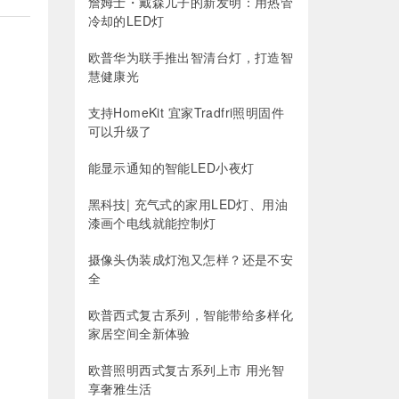
詹姆士・戴森儿子的新发明：用热管
冷却的LED灯
欧普华为联手推出智清台灯，打造智
慧健康光
支持HomeKit 宜家Tradfri照明固件
可以升级了
能显示通知的智能LED小夜灯
黑科技| 充气式的家用LED灯、用油
漆画个电线就能控制灯
摄像头伪装成灯泡又怎样？还是不安
全
欧普西式复古系列，智能带给多样化
家居空间全新体验
欧普照明西式复古系列上市 用光智
享奢雅生活