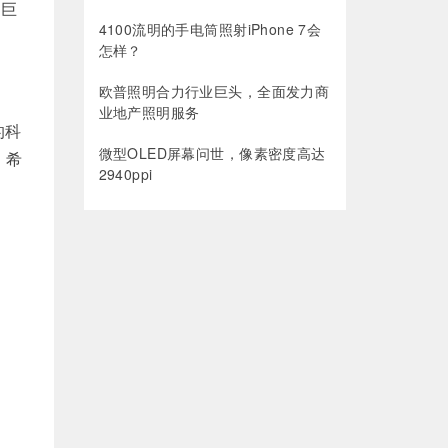
等巨
4100流明的手电筒照射iPhone 7会
怎样？
、
欧普照明合力行业巨头，全面发力商
业地产照明服务
的科
微型OLED屏幕问世，像素密度高达
，希
2940ppi