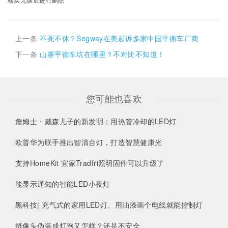
上一条
不死不休？Segway在美起诉多家中国平衡车厂商
下一条
山寨平衡车坑在哪里？不对比不知道！
您可能也喜欢
詹姆士・戴森儿子的新发明：用热管冷却的LED灯
欧普华为联手推出智清台灯，打造智慧健康光
支持HomeKit 宜家Tradfri照明固件可以升级了
能显示通知的智能LED小夜灯
黑科技| 充气式的家用LED灯、用油漆画个电线就能控制灯
摄像头伪装成灯泡又怎样？还是不安全