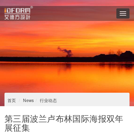
Toggl
navig
首页
News
行业动态
第三届波兰卢布林国际海报双年
展征集