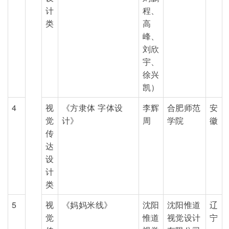
计
程、
类
高
峰、
刘欣
宇、
徐兴
凯）
4
视
《方隶体 字体设
李辉
合肥师范
安
觉
计》
周
学院
徽
传
达
设
计
类
5
视
《妈妈米线》
沈阳
沈阳惟道
辽
觉
惟道
视觉设计
宁