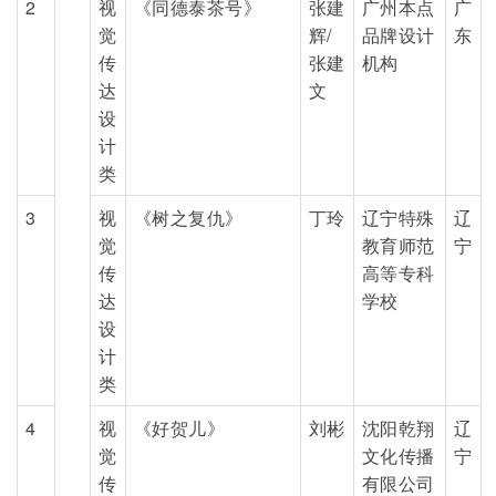
2
视
《同德泰茶号》
张建
广州本点
广
觉
辉/
品牌设计
东
传
张建
机构
达
文
设
计
类
3
视
《树之复仇》
丁玲
辽宁特殊
辽
觉
教育师范
宁
传
高等专科
达
学校
设
计
类
4
视
《好贺儿》
刘彬
沈阳乾翔
辽
觉
文化传播
宁
传
有限公司