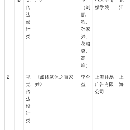
传
（刘
媒学院
江
达
鹏
设
程、
计
孙家
类
兴、
葛璐
璐、
高
峰）
2
视
《点线篆体之百家
李全
上海佳易
上
觉
姓》
益
广告有限
海
传
公司
达
设
计
类