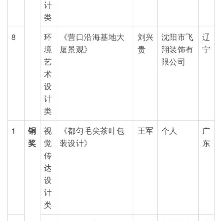
计
类
8
环
《营口沿海基地大
刘兴
沈阳市飞
辽
境
厦景观》
贵
翔装饰有
宁
艺
限公司
术
设
计
类
1
铜
视
《都匀毛尖茶叶包
王军
个人
广
奖
觉
装设计》
东
传
达
设
计
类