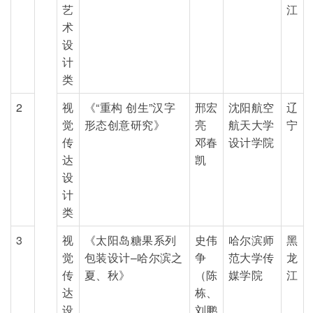
艺
江
术
设
计
类
2
视
《“重构 创生”汉字
邢宏
沈阳航空
辽
觉
形态创意研究》
亮
航天大学
宁
传
邓春
设计学院
达
凯
设
计
类
3
视
《太阳岛糖果系列
史伟
哈尔滨师
黑
觉
包装设计–哈尔滨之
争
范大学传
龙
传
夏、秋》
（陈
媒学院
江
达
栋、
设
刘鹏