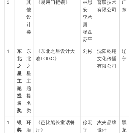
3
其
《易用门把锁》
林思
普联技术
广
他
安
有限公司
东
设
李承
计
勇
类
杨磊
苏平
1
东
东
《东北之星设计大
刘彬
沈阳乾翔
辽
北
北
赛LOGO》
文化传播
宁
之
之
有限公司
星
星
主
主
题
题
提
提
名
名
奖
类
1
银
环
《芭比船长童话餐
徐宏
杰夫品牌
黑
奖
境
厅》
宇
设计
龙