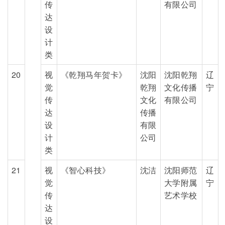
传
有限公司
达
设
计
类
20
视
《乾翔马年贺卡》
沈阳
沈阳乾翔
辽
觉
乾翔
文化传播
宁
传
文化
有限公司
达
传播
设
有限
计
公司
类
21
视
《智心科技》
沈洁
沈阳师范
辽
觉
大学附属
宁
传
艺术学校
达
设