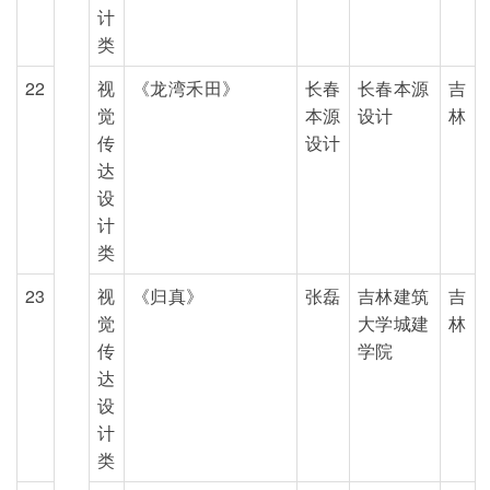
计
类
22
视
《龙湾禾田》
长春
长春本源
吉
觉
本源
设计
林
传
设计
达
设
计
类
23
视
《归真》
张磊
吉林建筑
吉
觉
大学城建
林
传
学院
达
设
计
类