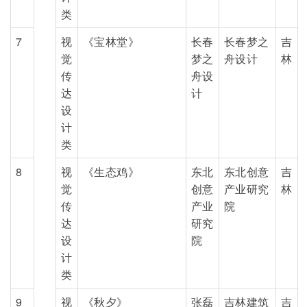
类
7
视
《宝林堂》
长春
长春梦之
吉
觉
梦之
舟设计
林
传
舟设
达
计
设
计
类
8
视
《生态鸡》
东北
东北创意
吉
觉
创意
产业研究
林
传
产业
院
达
研究
设
院
计
类
9
视
《秋夕》
张磊
吉林建筑
吉