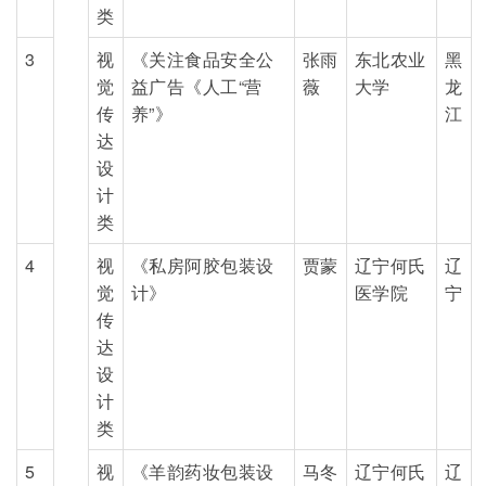
类
3
视
《关注食品安全公
张雨
东北农业
黑
觉
益广告《人工“营
薇
大学
龙
传
养”》
江
达
设
计
类
4
视
《私房阿胶包装设
贾蒙
辽宁何氏
辽
觉
计》
医学院
宁
传
达
设
计
类
5
视
《羊韵药妆包装设
马冬
辽宁何氏
辽