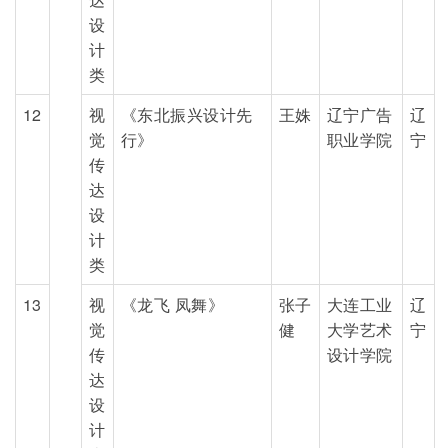
设
计
类
12
视
《东北振兴设计先
王姝
辽宁广告
辽
觉
行》
职业学院
宁
传
达
设
计
类
13
视
《龙飞 凤舞》
张子
大连工业
辽
觉
健
大学艺术
宁
传
设计学院
达
设
计