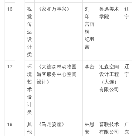
16
视
《家和万事兴》
刘
鲁迅美术
辽
觉
印
学院
宁
传
宫雨
达
桐
设
纪羽
计
茜
类
17
环
《大连森林动物园
李密
汇森空间
辽
境
游客服务中心空间
设计工程
宁
艺
设计》
（大连）
术
有限公司
设
计
类
18
其
《马足篓筐》
林思
普联技术
广
他
安
有限公司
东