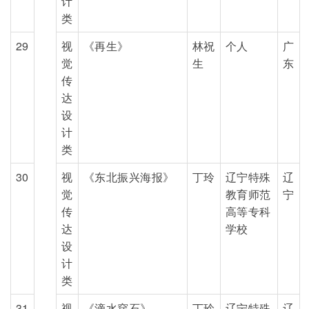
计
类
29
视
《再生》
林祝
个人
广
觉
生
东
传
达
设
计
类
30
视
《东北振兴海报》
丁玲
辽宁特殊
辽
觉
教育师范
宁
传
高等专科
达
学校
设
计
类
31
视
《滴水穿石》
丁玲
辽宁特殊
辽