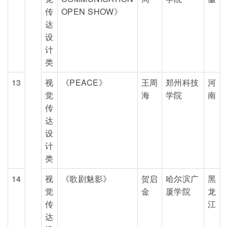
传
OPEN SHOW》
达
设
计
类
13
视
《PEACE》
王周
郑州科技
河
觉
海
学院
南
传
达
设
计
类
14
视
《歌剧魅影》
贺启
哈尔滨广
黑
觉
金
厦学院
龙
传
江
达