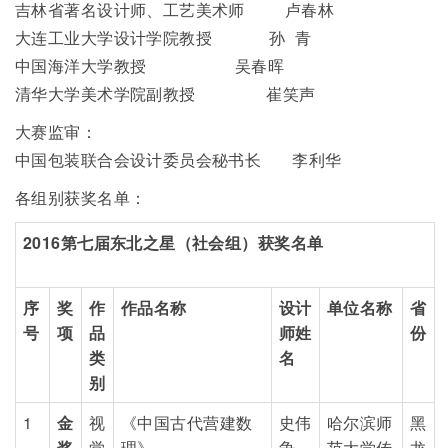
吉林省著名设计师、工艺美术师 卢春林
大连工业大学设计学院教授 孙 青
中国海洋大学教授 吴春晖
清华大学美术学院副教授 崔笑声
大赛监审：
中国包装联合会设计委员会秘书长 李利华
各组别获奖名单：
2016
第七届东北之星（社会组）获奖名单
序
奖
作
作品名称
设计
单位名称
省
号
项
品
师姓
份
类
名
别
1
金
视
《中国古代营建数
史伟
哈尔滨师
黑
奖
觉
理》
争
范大学传
龙