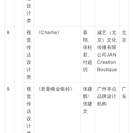
设
计
类
8
视
《Charlie》
慕
减艺（北
北
觉
翔、
京）文化
京
传
张杜
传播有限
达
君、
公司JAN
设
付超
Creation
计
玥
Boutique
类
9
视
《老曼峨金银砖》
张建
广州本点
广
觉
辉/
品牌设计
东
传
张建
机构
达
文
设
计