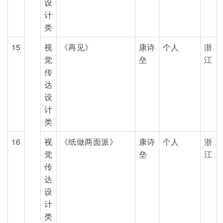
设
计
类
15
视
《再见》
康诗
个人
浙
觉
垒
江
传
达
设
计
类
16
视
《纸做两面派》
康诗
个人
浙
觉
垒
江
传
达
设
计
类