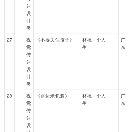
达
设
计
类
27
视
《不要关住孩子》
林祝
个人
广
觉
生
东
传
达
设
计
类
28
视
《财运米包装》
林祝
个人
广
觉
生
东
传
达
设