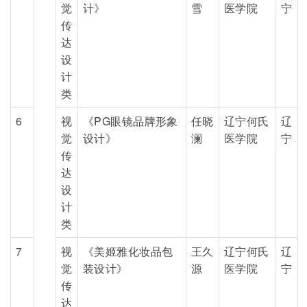
觉
计》
雪
医学院
宁
传
达
设
计
类
6
视
《PG眼镜品牌形象
任晓
辽宁何氏
辽
觉
设计》
澜
医学院
宁
传
达
设
计
类
7
视
《美姬雅化妆品包
王久
辽宁何氏
辽
觉
装设计》
源
医学院
宁
传
达