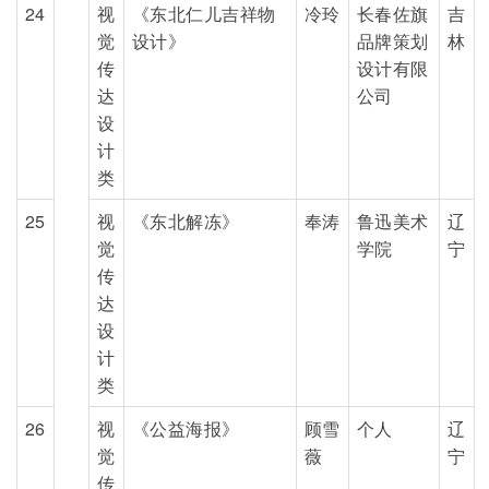
24
视
《东北仁儿吉祥物
冷玲
长春佐旗
吉
觉
设计》
品牌策划
林
传
设计有限
达
公司
设
计
类
25
视
《东北解冻》
奉涛
鲁迅美术
辽
觉
学院
宁
传
达
设
计
类
26
视
《公益海报》
顾雪
个人
辽
觉
薇
宁
传