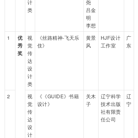
计
尧
类
吕金
明
李想
1
优
视
《丝路精神-飞天乐
黄景
HJF设计
广
秀
觉
伎》
风
工作室
东
奖
传
达
设
计
类
2
视
《《GUIDE》书籍
关木
辽宁科学
辽
觉
设计》
子
技术出版
宁
传
社有限责
达
任公司
设
计