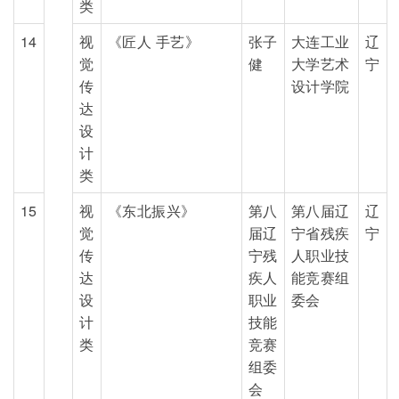
类
14
视
《匠人 手艺》
张子
大连工业
辽
觉
健
大学艺术
宁
传
设计学院
达
设
计
类
15
视
《东北振兴》
第八
第八届辽
辽
觉
届辽
宁省残疾
宁
传
宁残
人职业技
达
疾人
能竞赛组
设
职业
委会
计
技能
类
竞赛
组委
会