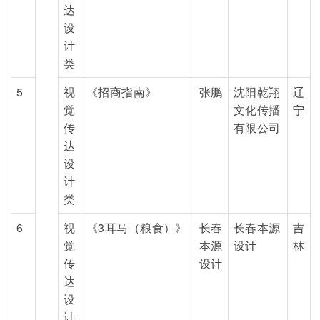
达
设
计
类
5
视
《招商指南》
张鹏
沈阳乾翔
辽
觉
文化传播
宁
传
有限公司
达
设
计
类
6
视
《3耳马（粮食）》
长春
长春本源
吉
觉
本源
设计
林
传
设计
达
设
计