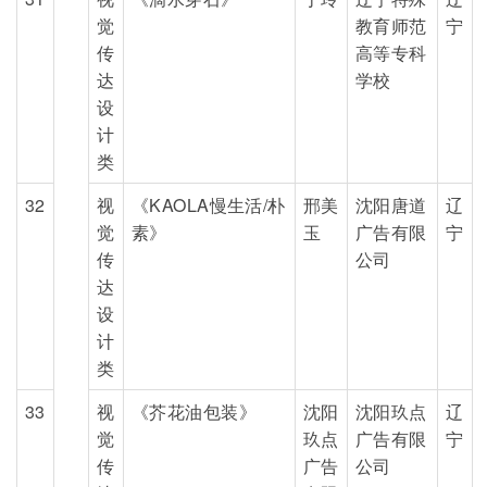
觉
教育师范
宁
传
高等专科
达
学校
设
计
类
32
视
《KAOLA慢生活/朴
邢美
沈阳唐道
辽
觉
素》
玉
广告有限
宁
传
公司
达
设
计
类
33
视
《芥花油包装》
沈阳
沈阳玖点
辽
觉
玖点
广告有限
宁
传
广告
公司