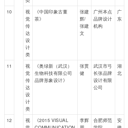
类
10
视
《中国印象古董
张建
广州本点
广
觉
茶》
辉/
品牌设计
东
传
张建
机构
达
文
设
计
类
11
视
《奥绿新（武汉）
张贯
武汉市弓
湖
觉
生物科技有限公司
健
长张品牌
北
传
品牌形象设计》
设计有限
达
公司
设
计
类
12
视
《2015 VISUAL
李辉
合肥师范
安
觉
COMMUNICATION
周
学院
徽