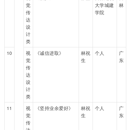
觉
大学城建
林
传
学院
达
设
计
类
10
视
《诚信进取》
林祝
个人
广
觉
生
东
传
达
设
计
类
11
视
《坚持业余爱好》
林祝
个人
广
觉
生
东
传
达