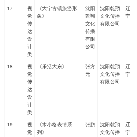
17
视
《大宁古镇旅游形
沈阳
沈阳乾翔
辽
觉
象》
乾翔
文化传播
宁
传
文化
有限公司
达
传播
设
有限
计
公司
类
18
视
《乐活大东》
张方
沈阳乾翔
辽
觉
元
文化传播
宁
传
有限公司
达
设
计
类
19
视
《木小格表情系
张鹏
沈阳乾翔
辽
觉
列》
文化传播
宁