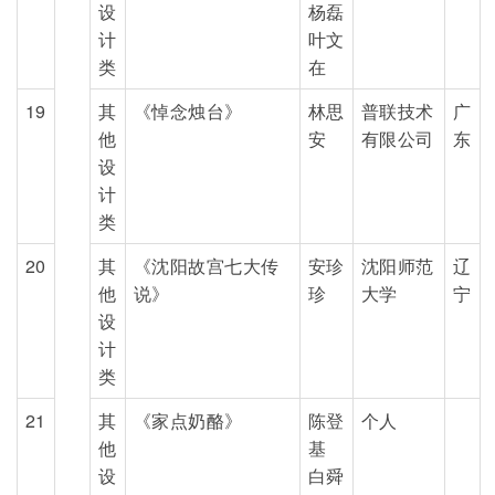
设
杨磊
计
叶文
类
在
19
其
《悼念烛台》
林思
普联技术
广
他
安
有限公司
东
设
计
类
20
其
《沈阳故宫七大传
安珍
沈阳师范
辽
他
说》
珍
大学
宁
设
计
类
21
其
《家点奶酪》
陈登
个人
他
基
设
白舜