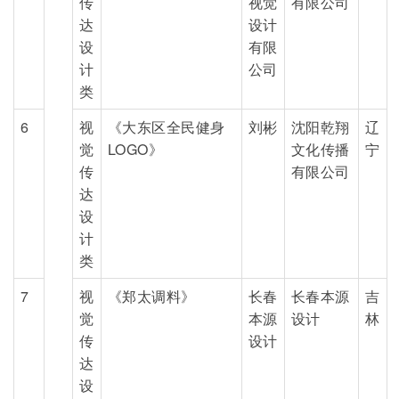
传
视觉
有限公司
达
设计
设
有限
计
公司
类
6
视
《大东区全民健身
刘彬
沈阳乾翔
辽
觉
LOGO》
文化传播
宁
传
有限公司
达
设
计
类
7
视
《郑太调料》
长春
长春本源
吉
觉
本源
设计
林
传
设计
达
设