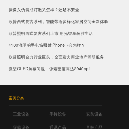
摄像头伪装成灯泡又怎样？还是不安全
欧普西式复古系列，智能带给多样化家居空间全新体验
欧普照明西式复古系列上市 用光智享奢雅生活
4100流明的手电筒照射iPhone 7会怎样？
欧普照明合力行业巨头，全面发力商业地产照明服务
微型OLED屏幕问世，像素密度高达2940ppi
案例分类
工业设备
手持设备
安防设备
穿戴设备
通讯产品
音响产品