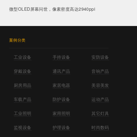
微型OLED屏幕问世，像素密度高达2940ppi
案例分类
工业设备
手持设备
安防设备
穿戴设备
通讯产品
音响产品
厨房用品
家居电器
美容美发
车载产品
防护设备
运动产品
工业照明
家用照明
其它灯具
监视设备
护理设备
时尚数码