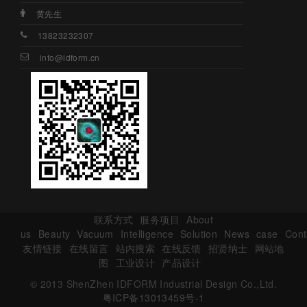
黄先生
13823232307
info@idform.cn
联系方式
服务项目
About
us
Beauty
Vacuum
Intelligence
Solution
News
case
Cont
友情链接
在线留言
站内搜索
在线反馈
招贤纳士
网站地
图
工业设计
产品设计
© 2013 ShenZhen IDFORM Industrial Design Co.,Ltd.
粤ICP备13013459号-1