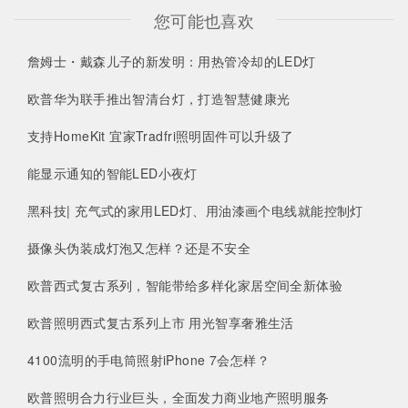
您可能也喜欢
詹姆士・戴森儿子的新发明：用热管冷却的LED灯
欧普华为联手推出智清台灯，打造智慧健康光
支持HomeKit 宜家Tradfri照明固件可以升级了
能显示通知的智能LED小夜灯
黑科技| 充气式的家用LED灯、用油漆画个电线就能控制灯
摄像头伪装成灯泡又怎样？还是不安全
欧普西式复古系列，智能带给多样化家居空间全新体验
欧普照明西式复古系列上市 用光智享奢雅生活
4100流明的手电筒照射iPhone 7会怎样？
欧普照明合力行业巨头，全面发力商业地产照明服务