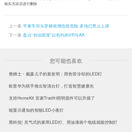
核实无误后进行删除
上一条
平衡车街头穿梭很潮也很危险 多地已禁止上路
下一条
盘点“创业国度”以色列的VR与AR
您可能也喜欢
詹姆士・戴森儿子的新发明：用热管冷却的LED灯
欧普华为联手推出智清台灯，打造智慧健康光
支持HomeKit 宜家Tradfri照明固件可以升级了
能显示通知的智能LED小夜灯
黑科技| 充气式的家用LED灯、用油漆画个电线就能控制灯