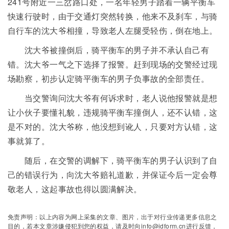
241号附近一三岔路口处，一名年轻男子踏着一辆平衡车
快速行驶时，由于交通灯突然转换，他来不及刹车，与骑
自行车的沈大爷相撞，导致老人左腿受轻伤，倒在地上。
沈大爷被撞倒后，骑平衡车的男子并不承认自己有
错。沈大爷一气之下选择了报警。赶到现场的交警经过现
场勘察，初步认定骑平衡车的男子负事故的全部责任。
当交警询问沈大爷有何诉求时，老人说他报警就是想
让小伙子要懂礼貌，违规骑平衡车撞倒人，还不认错，这
是不对的。沈大爷称，他没想到讹人，只要对方认错，这
事就算了。
随后，在交警的调解下，骑平衡车的男子认识到了自
己的错误行为，向沈大爷赔礼道歉，并保证今后一定会尊
敬老人，这起事故也得以圆满解决。
免责声明：以上内容为网上采集的文章、图片，出于对行业传递更多信息之
目的，若本文章涉嫌侵犯到您的权益，请及时向info@idform.cn进行反馈，