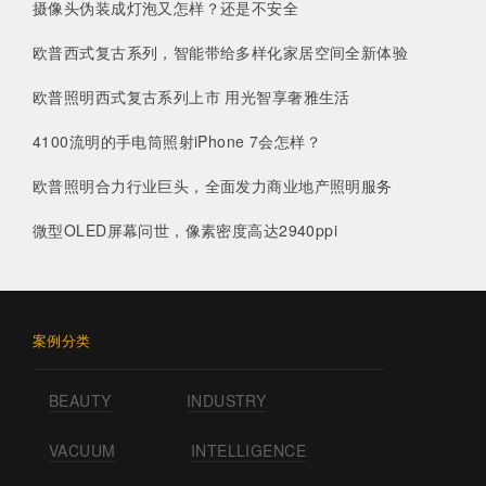
摄像头伪装成灯泡又怎样？还是不安全
欧普西式复古系列，智能带给多样化家居空间全新体验
欧普照明西式复古系列上市 用光智享奢雅生活
4100流明的手电筒照射iPhone 7会怎样？
欧普照明合力行业巨头，全面发力商业地产照明服务
微型OLED屏幕问世，像素密度高达2940ppi
案例分类
BEAUTY
INDUSTRY
VACUUM
INTELLIGENCE