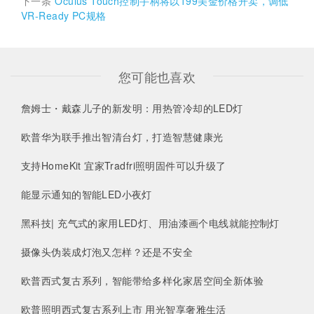
下一条
Oculus Touch控制手柄将以199美金价格开卖，调低
VR-Ready PC规格
您可能也喜欢
詹姆士・戴森儿子的新发明：用热管冷却的LED灯
欧普华为联手推出智清台灯，打造智慧健康光
支持HomeKit 宜家Tradfri照明固件可以升级了
能显示通知的智能LED小夜灯
黑科技| 充气式的家用LED灯、用油漆画个电线就能控制灯
摄像头伪装成灯泡又怎样？还是不安全
欧普西式复古系列，智能带给多样化家居空间全新体验
欧普照明西式复古系列上市 用光智享奢雅生活