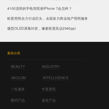
4100流明的手电筒照射iPhone 7会怎样？
欧普照明合力行业巨头，全面发力商业地产照明服务
微型OLED屏幕问世，像素密度高达2940ppi
案例分类
BEAUTY
INDUSTRY
VACUUM
INTELLIGENCE
一站服务
年度委托
数码产品
家居产品