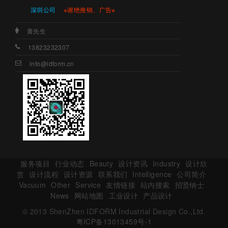
深圳公司
※谢绝推销、广告※
黄先生
13823232307
info@idform.cn
服务项目
行业动态
Beauty
设计资讯
Industry
设计欣
赏
设计流程
设计资源
联系我们
Intelligence
公司简介
Vacuum
Other
Service
友情链接
站内搜索
招贤纳士
News
网站地图
工业设计
产品设计
© 2013 ShenZhen IDFORM Industrial Design Co.,Ltd.
粤ICP备13013459号-1