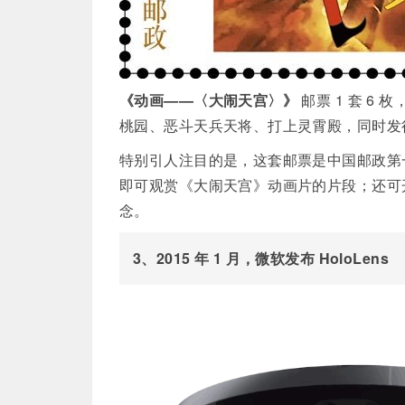
《动画——〈大闹天宫〉》
邮票 1 套 
桃园、恶斗天兵天将、打上灵霄殿，同时发行
特别引人注目的是，这套邮票是中国邮政第一
即可观赏《大闹天宫》动画片的片段；还可
念。
3、2015 年 1 月，微软发布 HoloLens