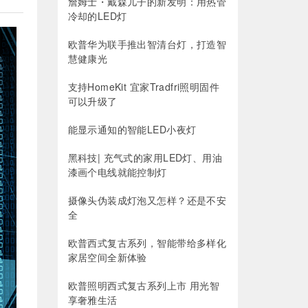
詹姆士・戴森儿子的新发明：用热管
冷却的LED灯
欧普华为联手推出智清台灯，打造智
慧健康光
支持HomeKit 宜家Tradfri照明固件
可以升级了
能显示通知的智能LED小夜灯
黑科技| 充气式的家用LED灯、用油
漆画个电线就能控制灯
摄像头伪装成灯泡又怎样？还是不安
全
欧普西式复古系列，智能带给多样化
家居空间全新体验
欧普照明西式复古系列上市 用光智
享奢雅生活