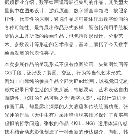
据顾群业介绍，数字绘画邀请展征集到的作品，其类型大
量集中在图形设计、游戏原画、数字插画等领域。按照多
样性、代表性的原则，遴选作品尽可能体现出数字绘画的
各种可能性。最终展出作品形式多样，既包括利用手绘板
等输入工具所做的绘画作品，也包括图形设计、分形艺
术、参数设计等形态的艺术作品，基本上囊括了今天数字
绘画发展的代表性类型。
本次参展作品的呈现形式不仅有位图绘画、矢量图绘画等
CG手段，还涉及了装置、交互、行为等当代艺术形式。
例如：向际纯的参展作品全部为IPad绘画，以视觉日记的
形式记录日常生活的所想所感，笔触灵动，艺术表达自由
而随性。张旺的作品可称之为“数字水墨”，虽以计算机为
作画工具，却显露出深厚的人文底蕴和传统绘画功底。张
光帅的作品《无中生有》采用增强现实技术探讨了真实与
虚拟的哲学问题。张牧的作品《KILLING》运用体温传感
技术结合动态影像创造了一种全新的传达媒介。向帆、韩