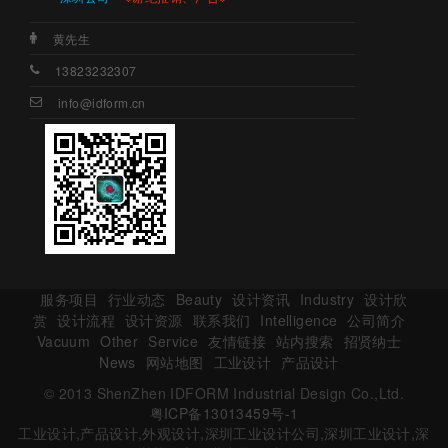
黄先生
13823232307
info@idform.cn
服务项目
行业动态
Beauty
设计资讯
Industry
设计欣
赏
设计流程
设计资源
联系我们
Intelligence
公司简介
Vacuum
Other
Service
友情链接
站内搜索
招贤纳士
News
网站地图
工业设计
产品设计
© 2013 ShenZhen IDFORM Industrial Design Co.,Ltd.
粤ICP备13013459号-1
工业设计,产品设计,外观设计,深圳工业设计公司,深圳工业设计,深