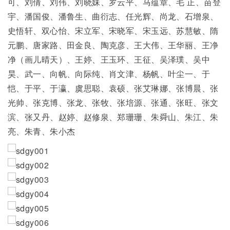
可、刘倩、刘伟、刘晓妹、罗云平、马蕴章、毛 正、苗登
宇、潘国俊、潘鲁生、曲衍志、任光辉、尚龙、石增泉、
史悟轩、双心怡、宋立军、宋晓军、宋玉远、苏慧敏、隋
元鹏、唐家路、田金良、陶克彦、王大伟、王华丽、王净
净（画儿晴天）、王婷、王玉环、王征、吴泽璞、吴中
昊、武一、向帆、向际纯、肖文津、杨帆、叶尘一、于
恺、于平、于瀛、虞思聪、袁硕、张艾琳娜、张博晨、张
光帅、张克博、张龙、张牧、张培源、张通、张旺、张文
滨、张又丹、赵婷、赵修泉、郑珊珊、朱舜山、朱江、朱
亮、朱青、朱小杰