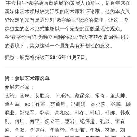
“零壹相生•数字绘画邀请展”的策展人顾群业，是近年来在
新媒体艺术领域较为活跃的艺术家和评论家，他为本次展
览设定的宗旨是通过对“数字绘画”概念的梳理，让这一渐
趋独立的艺术形式能够以一个完整的面貌呈现给观众。
在“数字绘画”作为独立画种的概念尚没有获得普遍性共识
的语境下，策划这样一个展览具有开创性的意义。
据悉，展览将持续至
2016年11月7日
。
附：参展艺术家名单
参展艺术家：
艾筠、艾琳、艾胜英、卞乐鸿、蔡昆余、常奇、董庆帅、
董占军、ep工作室、范前程、冯姗姗、高小燕、谷鹏、顾
群业、郭继军、郭萌、高相发、韩冬、韩明、韩娜、韩永
刚、何灿、何至、侯立平、惠岩、纪保超、孔晟、李春
风、李健、李啸海、李新铎、李新君、李杨、林扬、刘