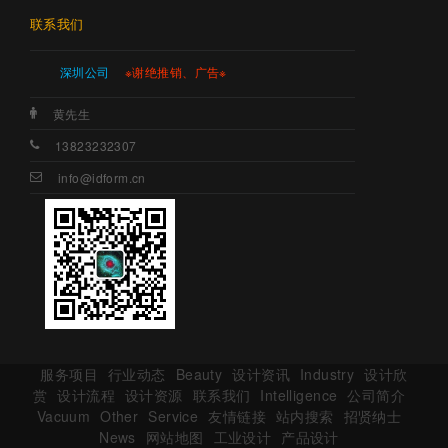
联系我们
深圳公司
※谢绝推销、广告※
黄先生
13823232307
info@idform.cn
服务项目
行业动态
Beauty
设计资讯
Industry
设计欣
赏
设计流程
设计资源
联系我们
Intelligence
公司简介
Vacuum
Other
Service
友情链接
站内搜索
招贤纳士
News
网站地图
工业设计
产品设计