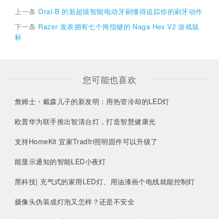
上一条
Oral-B 的新超级智能电动牙刷懂得追踪你的刷牙动作
下一条
Razer 发表拥有七个拇指键的 Naga Hex V2 游戏鼠
标
您可能也喜欢
詹姆士・戴森儿子的新发明：用热管冷却的LED灯
欧普华为联手推出智清台灯，打造智慧健康光
支持HomeKit 宜家Tradfri照明固件可以升级了
能显示通知的智能LED小夜灯
黑科技| 充气式的家用LED灯、用油漆画个电线就能控制灯
摄像头伪装成灯泡又怎样？还是不安全