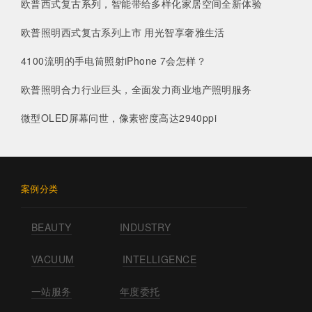
欧普西式复古系列，智能带给多样化家居空间全新体验
欧普照明西式复古系列上市 用光智享奢雅生活
4100流明的手电筒照射iPhone 7会怎样？
欧普照明合力行业巨头，全面发力商业地产照明服务
微型OLED屏幕问世，像素密度高达2940ppi
案例分类
BEAUTY
INDUSTRY
VACUUM
INTELLIGENCE
一站服务
年度委托