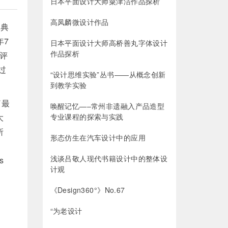
日本平面设计大师粟津洁作品探析
高凤麟微设计作品
奖典
年7
日本平面设计大师高桥善丸字体设计
作品探析
评
过
“设计思维实验”丛书——从概念创新
到教学实验
了最
唤醒记忆—–常州非遗融入产品造型
大
专业课程的探索与实践
所
形态仿生在汽车设计中的应用
浅谈吕敬人现代书籍设计中的整体设
s
计观
《Design360°》No.67
“为老设计