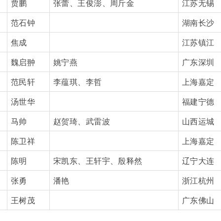
贾鹏
张蕾、王俊澎、周斤金
江苏无锡
范石钟
湖南长沙
焦成
江苏镇江
魏启翀
姚宁燕
广东深圳
范民轩
李蕴琪、李哲
上海嘉定
汤世华
福建宁德
马帅
赵贺琦、武雷波
山西运城
陈卫祥
上海嘉定
陈明
宋凯东、王轩宇、殷释然
辽宁大连
张勇
潘艳
浙江杭州
王树茂
广东佛山