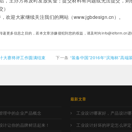
，材料审核无误后，主办方将及时发放奖金；提交材料有问题或无法提交，则
交）
大家继续关注我们的网站（www.jgbdesign.cn）。
多信息之目的，若本文章涉嫌侵犯到您的权益，请及时向info@idform.cn进
设计大赛终评工作圆满结束
下一条
“装备中国”2016年“滨海杯”高端
章
最新文章
管理中的企业产品概念
工业设计哪家好，产品设计哪
设计让你的品牌鲜活起来！
工业设计好坏的评定怎么评定