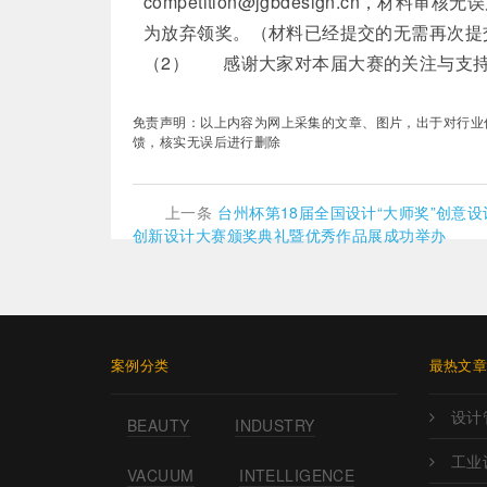
competition@jgbdesign.cn
为放弃领奖。（材料已经提交的无需再次提
（2） 感谢大家对本届大赛的关注与支持，欢迎
免责声明：以上内容为网上采集的文章、图片，出于对行业传递更
馈，核实无误后进行删除
上一条
台州杯第18届全国设计“大师奖”创意
创新设计大赛颁奖典礼暨优秀作品展成功举办
案例分类
最热文
设计
BEAUTY
INDUSTRY
工业
VACUUM
INTELLIGENCE