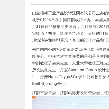
由金箍棒工业
产品设计
江阴有限公司主办的2
礼于9月26日在中国江阴成功举办。本届大
月31日作品征集完美收官，共计收到420
审经历了初评、终评答辩环节，最终的11
现场演讲和模型展示了各自的设计作品和设
来自国内外的7位专家评委以他们专业的眼
终评分。担任本次大赛评委的是都是享誉国
学副教授巩淼森先生；东北大学教授王峰先
所长洪灵先生；丹麦Attention-Group 设
生；丹麦Hans Thyge&Co设计公司教
Emil Gjerding先生。
江阴市委常委、江阴临港开发区管委会主任