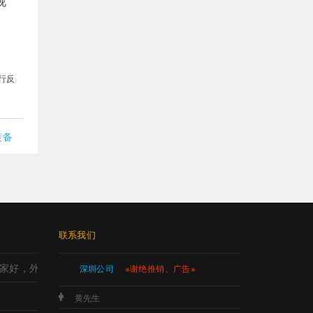
视
行反
装备
联系我们
家好，外观设计哪家好，工业设计哪里强，产品设计哪家强?
深圳公司
※谢绝推销、广告※
黄先生