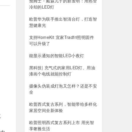
詹姆士・戴森儿子的新发明：用热管
冷却的LED灯
欧普华为联手推出智清台灯，打造智
慧健康光
支持HomeKit 宜家Tradfri照明固件
可以升级了
能显示通知的智能LED小夜灯
黑科技| 充气式的家用LED灯、用油
漆画个电线就能控制灯
摄像头伪装成灯泡又怎样？还是不安
全
欧普西式复古系列，智能带给多样化
家居空间全新体验
航
欧普照明西式复古系列上市 用光智
享奢雅生活