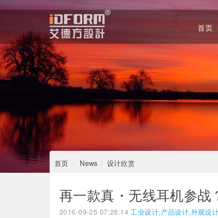
首页
Home
首页
News
设计欣赏
再一款真・无线耳机参战？三星
2016-09-25 07:28:14
工业设计,产品设计,外观设