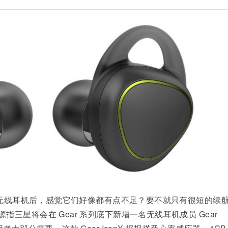
真・无线耳机后，感觉它们好像都有点不足？要不就只有很短的续
三星将会在 Gear 系列底下新增一名无线耳机成员 Gear