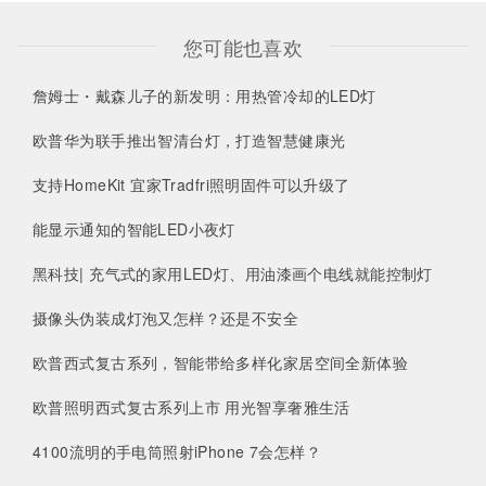
您可能也喜欢
詹姆士・戴森儿子的新发明：用热管冷却的LED灯
欧普华为联手推出智清台灯，打造智慧健康光
支持HomeKit 宜家Tradfri照明固件可以升级了
能显示通知的智能LED小夜灯
黑科技| 充气式的家用LED灯、用油漆画个电线就能控制灯
摄像头伪装成灯泡又怎样？还是不安全
欧普西式复古系列，智能带给多样化家居空间全新体验
欧普照明西式复古系列上市 用光智享奢雅生活
4100流明的手电筒照射iPhone 7会怎样？