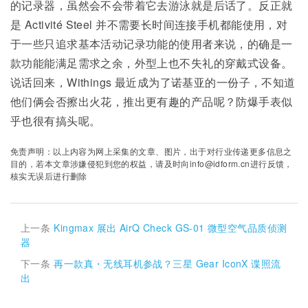
的记录器，虽然会不会带着它去游泳就是后话了。反正就
是 Activité Steel 并不需要长时间连接手机都能使用，对
于一些只追求基本活动记录功能的使用者来说，的确是一
款功能能满足需求之余，外型上也不失礼的穿戴式设备。
说话回来，Withings 最近成为了诺基亚的一份子，不知道
他们俩会否擦出火花，推出更有趣的产品呢？防爆手表似
乎也很有搞头呢。
免责声明：以上内容为网上采集的文章、图片，出于对行业传递更多信息之
目的，若本文章涉嫌侵犯到您的权益，请及时向info@idform.cn进行反馈，
核实无误后进行删除
上一条
Kingmax 展出 AirQ Check GS-01 微型空气品质侦测
器
下一条
再一款真・无线耳机参战？三星 Gear IconX 谍照流
出