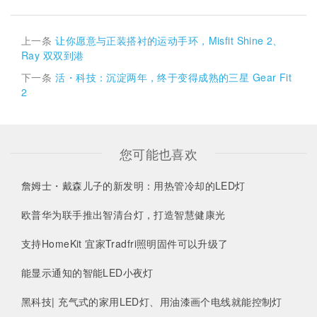
上一条
让你愿意与正装搭衬的运动手环，Misfit Shine 2、
Ray 双双到港
下一条
活・科技：沉淀两年，终于变得成熟的三星 Gear Fit
2
您可能也喜欢
詹姆士・戴森儿子的新发明：用热管冷却的LED灯
欧普华为联手推出智清台灯，打造智慧健康光
支持HomeKit 宜家Tradfri照明固件可以升级了
能显示通知的智能LED小夜灯
黑科技| 充气式的家用LED灯、用油漆画个电线就能控制灯