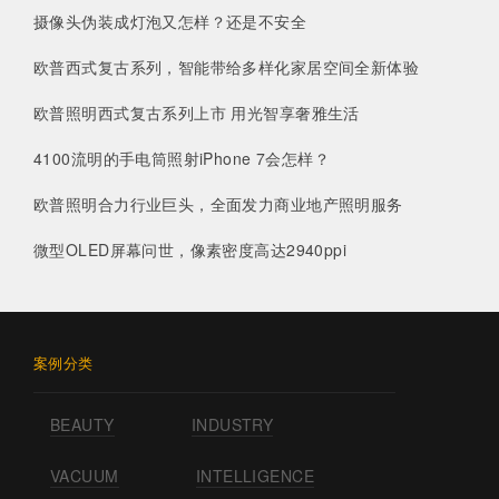
摄像头伪装成灯泡又怎样？还是不安全
欧普西式复古系列，智能带给多样化家居空间全新体验
欧普照明西式复古系列上市 用光智享奢雅生活
4100流明的手电筒照射iPhone 7会怎样？
欧普照明合力行业巨头，全面发力商业地产照明服务
微型OLED屏幕问世，像素密度高达2940ppi
案例分类
BEAUTY
INDUSTRY
VACUUM
INTELLIGENCE