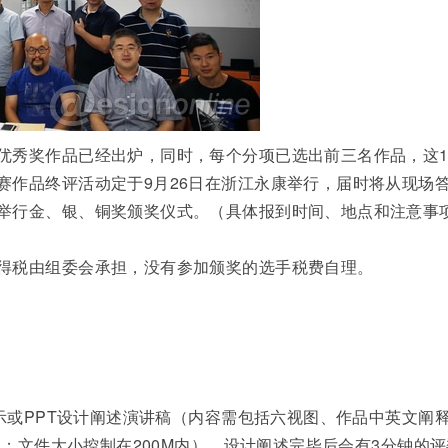
优秀奖作品已经出炉，同时，每个分项已选出前三名作品，这1
赛作品终评活动定于9月26日在浙江永康举行，届时将从现场
举行金、银、铜奖颁奖仪式。（具体报到时间、地点和注意事
得税由组委会承担，没有参加颁奖的选手税费自理。
演示或PPT设计阐述演讲稿（内容需包括六视图、作品中英文阐
名；文件大小控制在200M内），设计阐述完毕后会有3分钟的评