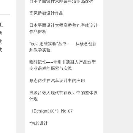
日本平面设计大师粟津洁作品探析
高凤麟微设计作品
工
日本平面设计大师高桥善丸字体设计
作品探析
浙
教
“设计思维实验”丛书——从概念创新
技
到教学实验
唤醒记忆—–常州非遗融入产品造型
专业课程的探索与实践
形态仿生在汽车设计中的应用
浅谈吕敬人现代书籍设计中的整体设
计观
《Design360°》No.67
“为老设计