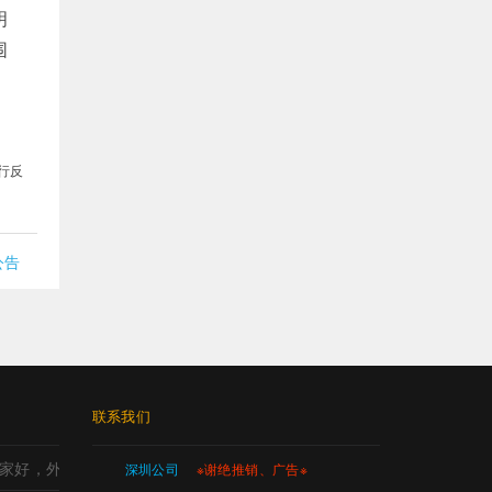
明
围
行反
公告
联系我们
家好，外观设计哪家好，工业设计哪里强，产品设计哪家强?
深圳公司
※谢绝推销、广告※