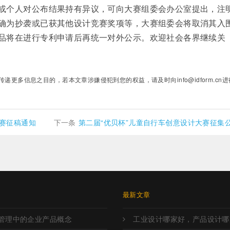
或个人对公布结果持有异议，可向大赛组委会办公室提出，注
确为抄袭或已获其他设计竞赛奖项等，大赛组委会将取消其入
品将在进行专利申请后再统一对外公示。欢迎社会各界继续关
多信息之目的，若本文章涉嫌侵犯到您的权益，请及时向info@idform.cn进
大赛征稿通知
下一条
第二届“优贝杯”儿童自行车创意设计大赛征集
章
最新文章
管理中的企业产品概念
工业设计哪家好，产品设计哪