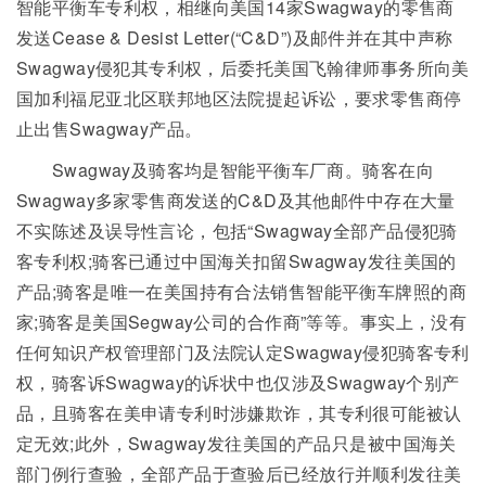
智能平衡车专利权，相继向美国14家Swagway的零售商
发送Cease & Desist Letter(“C&D”)及邮件并在其中声称
Swagway侵犯其专利权，后委托美国飞翰律师事务所向美
国加利福尼亚北区联邦地区法院提起诉讼，要求零售商停
止出售Swagway产品。
Swagway及骑客均是智能平衡车厂商。骑客在向
Swagway多家零售商发送的C&D及其他邮件中存在大量
不实陈述及误导性言论，包括“Swagway全部产品侵犯骑
客专利权;骑客已通过中国海关扣留Swagway发往美国的
产品;骑客是唯一在美国持有合法销售智能平衡车牌照的商
家;骑客是美国Segway公司的合作商”等等。事实上，没有
任何知识产权管理部门及法院认定Swagway侵犯骑客专利
权，骑客诉Swagway的诉状中也仅涉及Swagway个别产
品，且骑客在美申请专利时涉嫌欺诈，其专利很可能被认
定无效;此外，Swagway发往美国的产品只是被中国海关
部门例行查验，全部产品于查验后已经放行并顺利发往美