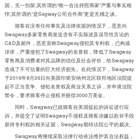
国，无一扣留;其所谓的“唯一合法持照商家”严重与事实相
悖;其所谓的“是Segway公司合作商”更是无稽之谈。
骑客在没有任何事实及法律依据的情况下，恶意向
Swagway多家零售商发送含有不实陈述及误导性言论的
C&D及邮件，恶意宣称Swagway侵犯其专利权，已构成
诽谤，严重侵犯了Swagway的名誉权，降低了Swagway
零售商及消费者对其品牌的信任及社会评价，给Swagway
造成了不可估量的巨大经济损失。在此情况下，Swagway
于2016年8月26日向美国印第安纳州北区联邦地区法院提
起不正当竞争、侵犯名誉权及商业关系之诉，并申请法院
禁令，要求骑客停止侵权并赔偿3000万美金。
同时，Swagway已就骑客在美国提起的诉讼进行应
诉，并提交了证明Swagway不侵权及骑客涉嫌以欺诈手段
获得专利权的相关证据，Swagway期待法院公平的裁决。
Swagway将继续采取法律行动依法维护其合法权益，