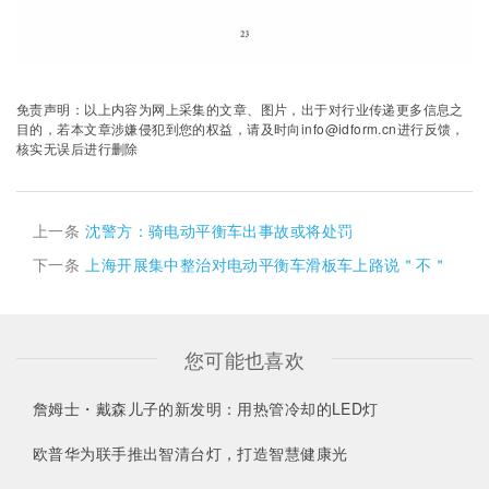
免责声明：以上内容为网上采集的文章、图片，出于对行业传递更多信息之
目的，若本文章涉嫌侵犯到您的权益，请及时向info@idform.cn进行反馈，
核实无误后进行删除
上一条
沈警方：骑电动平衡车出事故或将处罚
下一条
上海开展集中整治对电动平衡车滑板车上路说＂不＂
您可能也喜欢
詹姆士・戴森儿子的新发明：用热管冷却的LED灯
欧普华为联手推出智清台灯，打造智慧健康光