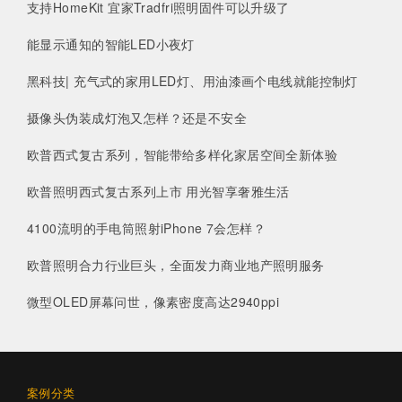
支持HomeKit 宜家Tradfri照明固件可以升级了
能显示通知的智能LED小夜灯
黑科技| 充气式的家用LED灯、用油漆画个电线就能控制灯
摄像头伪装成灯泡又怎样？还是不安全
欧普西式复古系列，智能带给多样化家居空间全新体验
欧普照明西式复古系列上市 用光智享奢雅生活
4100流明的手电筒照射iPhone 7会怎样？
欧普照明合力行业巨头，全面发力商业地产照明服务
微型OLED屏幕问世，像素密度高达2940ppi
案例分类