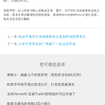
免责声明：以上内容为网上采集的文章、图片，出于对行业传递更多信息之
目的，若本文章涉嫌侵犯到您的权益，请及时向info@idform.cn进行反馈，
核实无误后进行删除
上一条
电动平衡车行业国家标准立项在即纳恩博牵头
下一条
小米手环背后的厂商做了一款运动手表
您可能也喜欢
詹姆士・戴森儿子的新发明：用热管冷却的LED灯
欧普华为联手推出智清台灯，打造智慧健康光
支持HomeKit 宜家Tradfri照明固件可以升级了
能显示通知的智能LED小夜灯