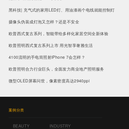
黑科技| 充气式的家用LED灯、用油漆画个电线就能控制灯
摄像头伪装成灯泡又怎样？还是不安全
欧普西式复古系列，智能带给多样化家居空间全新体验
欧普照明西式复古系列上市 用光智享奢雅生活
4100流明的手电筒照射iPhone 7会怎样？
欧普照明合力行业巨头，全面发力商业地产照明服务
微型OLED屏幕问世，像素密度高达2940ppi
案例分类
BEAUTY
INDUSTRY