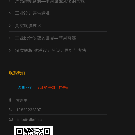
产品持续创新—苹果企业文化的灵魂
工业设计评审标准
真空镀膜技术
工业设计改变的世界—苹果奇迹
深度解析-优秀设计的设计思维与方法
联系我们
深圳公司
※谢绝推销、广告※
黄先生
13823232307
info@idform.cn