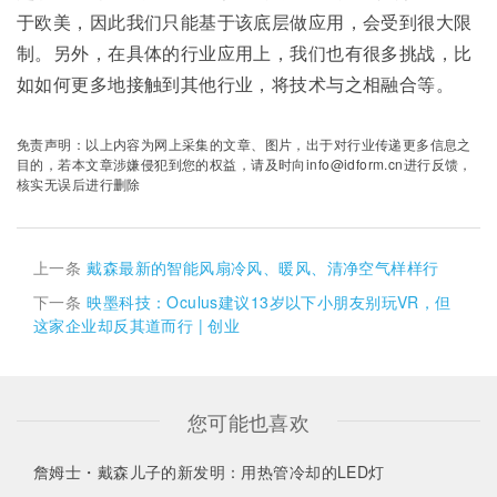
于欧美，因此我们只能基于该底层做应用，会受到很大限
制。另外，在具体的行业应用上，我们也有很多挑战，比
如如何更多地接触到其他行业，将技术与之相融合等。
免责声明：以上内容为网上采集的文章、图片，出于对行业传递更多信息之
目的，若本文章涉嫌侵犯到您的权益，请及时向info@idform.cn进行反馈，
核实无误后进行删除
上一条
戴森最新的智能风扇冷风、暖风、清净空气样样行
下一条
映墨科技：Oculus建议13岁以下小朋友别玩VR，但
这家企业却反其道而行 | 创业
您可能也喜欢
詹姆士・戴森儿子的新发明：用热管冷却的LED灯