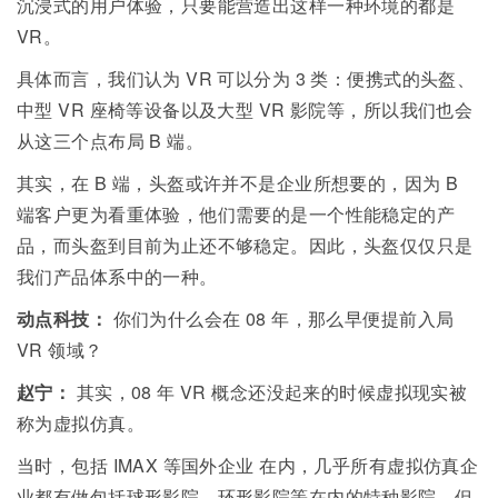
沉浸式的用户体验，只要能营造出这样一种环境的都是
VR
。
具体而言，我们认为
VR
可以分为
3
类：便携式的头盔、
中型 VR 座椅等设备以及大型 VR 影院等，所以我们也会
从这三个点布局
B
端。
其实，在
B
端，头盔或许并不是企业所想要的，因为
B
端客户更为看重体验，他们需要的是一个性能稳定的产
品，而头盔到目前为止还不够稳定。因此，头盔仅仅只是
我们产品体系中的一种。
动点科技：
你们为什么会在 08 年，那么早便提前入局
VR 领域？
赵宁：
其实，
08
年
VR
概念还没起来的时候虚拟现实被
称为虚拟仿真。
当时，包括 IMAX
等国外企业
在内，几乎所有虚拟仿真企
业都有做包括球形影院、环形影院等在内的特种影院。但