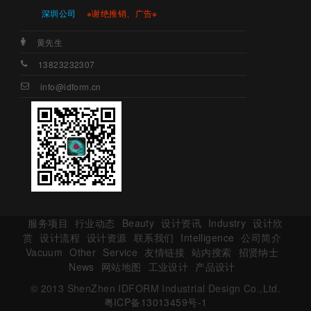
深圳公司
※谢绝推销、广告※
黄先生
13823232307
info@idform.cn
服务项目
行业动态
Beauty
设计资讯
Industry
设计欣
赏
设计流程
设计资源
联系我们
Intelligence
公司简介
Vacuum
Other
Service
友情链接
站内搜索
招贤纳士
News
网站地图
工业设计
产品设计
© 2013 ShenZhen IDFORM Industrial Design Co.,Ltd.
粤ICP备13013459号-1