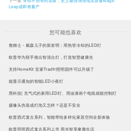
下一条
等你不用等到花谢，史上最强增强现实设备Magic
Leap或即将量产
您可能也喜欢
詹姆士・戴森儿子的新发明：用热管冷却的LED灯
欧普华为联手推出智清台灯，打造智慧健康光
支持HomeKit 宜家Tradfri照明固件可以升级了
能显示通知的智能LED小夜灯
黑科技| 充气式的家用LED灯、用油漆画个电线就能控制灯
摄像头伪装成灯泡又怎样？还是不安全
欧普西式复古系列，智能带给多样化家居空间全新体验
欧普照明西式复古系列上市 用光智享奢雅生活