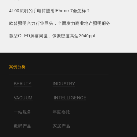
4100流明的手电筒照射iPhone 7会怎样？
欧普照明合力行业巨头，全面发力商业地产照明服务
微型OLED屏幕问世，像素密度高达2940ppi
案例分类
BEAUTY
INDUSTRY
VACUUM
INTELLIGENCE
一站服务
年度委托
数码产品
家居产品