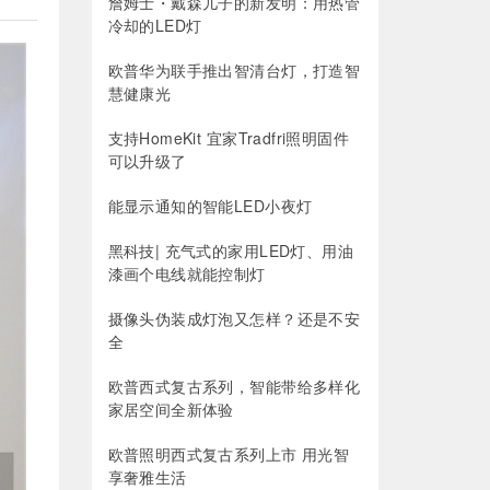
詹姆士・戴森儿子的新发明：用热管
冷却的LED灯
欧普华为联手推出智清台灯，打造智
慧健康光
支持HomeKit 宜家Tradfri照明固件
可以升级了
能显示通知的智能LED小夜灯
黑科技| 充气式的家用LED灯、用油
漆画个电线就能控制灯
摄像头伪装成灯泡又怎样？还是不安
全
欧普西式复古系列，智能带给多样化
家居空间全新体验
欧普照明西式复古系列上市 用光智
享奢雅生活