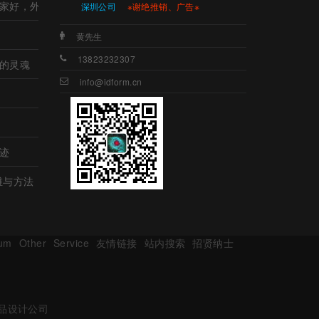
家好，外观设计哪家好，工业设计哪里强，产品设计哪家强?
深圳公司
※谢绝推销、广告※
黄先生
13823232307
的灵魂
info@idform.cn
迹
维与方法
um
Other
Service
友情链接
站内搜索
招贤纳士
产品设计公司