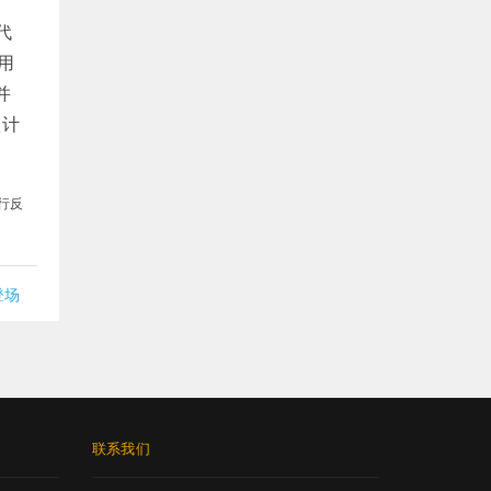
代
用
并
预计
行反
登场
联系我们