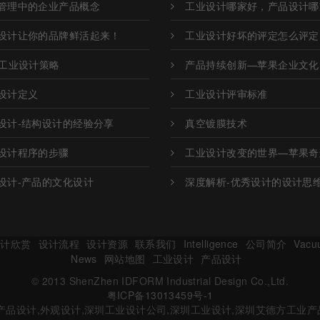
管理中的企业产品概念
工业设计哪家好，产品设计哪
设计让你的品牌鲜活起来！
工业设计好坏的评定怎么评定
O工业设计策略
产品持续创新—苹果企业文化
设计定义
工业设计评审标准
设计-结构设计的经验分享
真空镀膜技术
设计程序的步骤
工业设计改变的世界—苹果奇
设计-产品的文化设计
深度解析-优秀设计的设计思
设计欣赏
设计流程
设计资源
联系我们
Intelligence
公司简介
Vacu
News
网站地图
工业设计
产品设计
© 2013 ShenZhen IDFORM Industrial Design Co.,Ltd.
粤ICP备13013459号-1
产品设计,外观设计,深圳工业设计公司,深圳工业设计,深圳艾德方工业