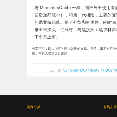
与 MemoriesCable 一样，瞄准外出使
最后胎死腹中），和第一代相比，主要的变更在
的尼龙编织线。除了外型和材质外，MemoriesCa
推出银接头＋红线材、与黑接头＋黑线材两种版本。
下个月上市。
免责声明：以上内容为网上采集的文章、图片，出于对行业传递更
馈，核实无误后进行删除
上一条
Synology DS416play 与 DS9
案例分类
最热文