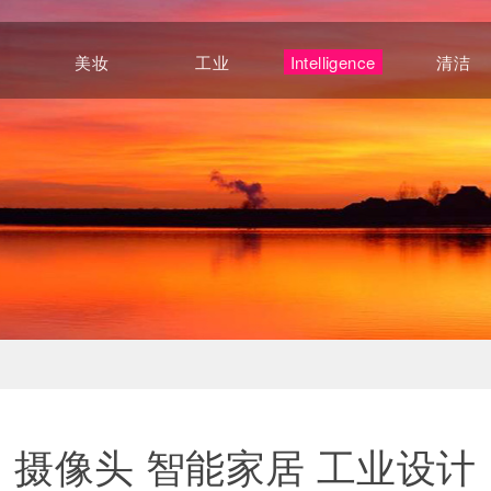
美妆
工业
Intelligence
智能
清洁
Beauty
Industry
Cleaning
摄像头 智能家居 工业设计