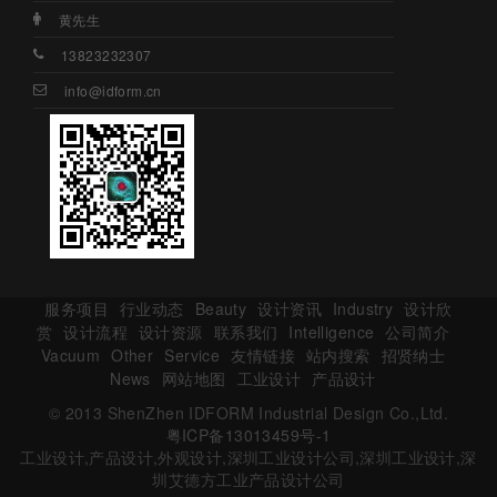
黄先生
13823232307
info@idform.cn
服务项目
行业动态
Beauty
设计资讯
Industry
设计欣
赏
设计流程
设计资源
联系我们
Intelligence
公司简介
Vacuum
Other
Service
友情链接
站内搜索
招贤纳士
News
网站地图
工业设计
产品设计
© 2013 ShenZhen IDFORM Industrial Design Co.,Ltd.
粤ICP备13013459号-1
工业设计,产品设计,外观设计,深圳工业设计公司,深圳工业设计,深
圳艾德方工业产品设计公司